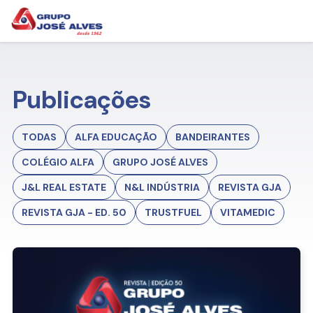
Publicações
TODAS
ALFA EDUCAÇÃO
BANDEIRANTES
COLÉGIO ALFA
GRUPO JOSÉ ALVES
J&L REAL ESTATE
N&L INDÚSTRIA
REVISTA GJA
REVISTA GJA - ED. 50
TRUSTFUEL
VITAMEDIC